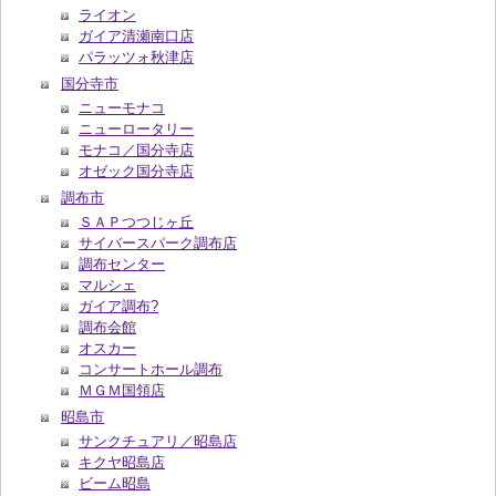
ライオン
ガイア清瀬南口店
パラッツォ秋津店
国分寺市
ニューモナコ
ニューロータリー
モナコ／国分寺店
オゼック国分寺店
調布市
ＳＡＰつつじヶ丘
サイバースパーク調布店
調布センター
マルシェ
ガイア調布?
調布会館
オスカー
コンサートホール調布
ＭＧＭ国領店
昭島市
サンクチュアリ／昭島店
キクヤ昭島店
ビーム昭島