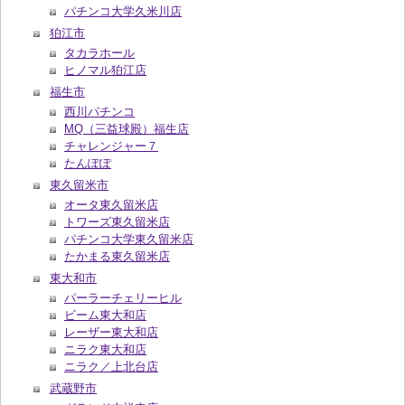
パチンコ大学久米川店
狛江市
タカラホール
ヒノマル狛江店
福生市
西川パチンコ
MQ（三益球殿）福生店
チャレンジャー７
たんぽぽ
東久留米市
オータ東久留米店
トワーズ東久留米店
パチンコ大学東久留米店
たかまる東久留米店
東大和市
パーラーチェリーヒル
ビーム東大和店
レーザー東大和店
ニラク東大和店
ニラク／上北台店
武蔵野市