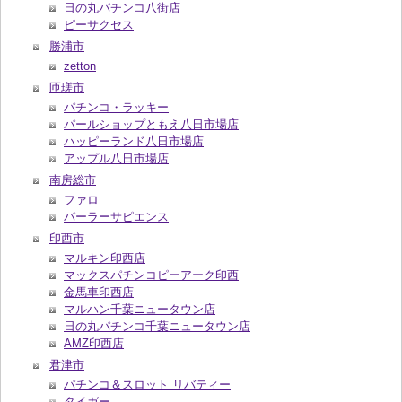
日の丸パチンコ八街店
ピーサクセス
勝浦市
zetton
匝瑳市
パチンコ・ラッキー
パールショップともえ八日市場店
ハッピーランド八日市場店
アップル八日市場店
南房総市
ファロ
パーラーサピエンス
印西市
マルキン印西店
マックスパチンコピーアーク印西
金馬車印西店
マルハン千葉ニュータウン店
日の丸パチンコ千葉ニュータウン店
AMZ印西店
君津市
パチンコ＆スロット リバティー
タイガー