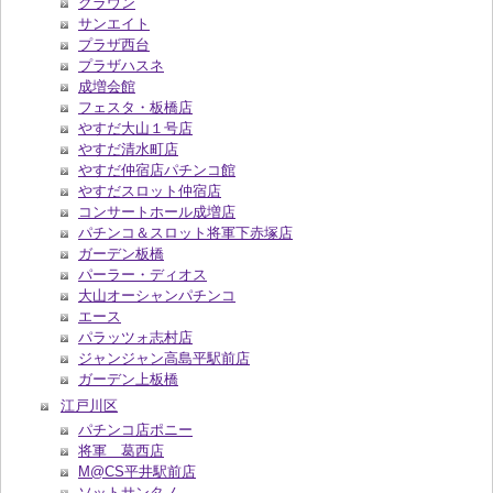
クラウン
サンエイト
プラザ西台
プラザハスネ
成増会館
フェスタ・板橋店
やすだ大山１号店
やすだ清水町店
やすだ仲宿店パチンコ館
やすだスロット仲宿店
コンサートホール成増店
パチンコ＆スロット将軍下赤塚店
ガーデン板橋
パーラー・ディオス
大山オーシャンパチンコ
エース
パラッツォ志村店
ジャンジャン高島平駅前店
ガーデン上板橋
江戸川区
パチンコ店ポニー
将軍 葛西店
M@CS平井駅前店
ソットサンタノ