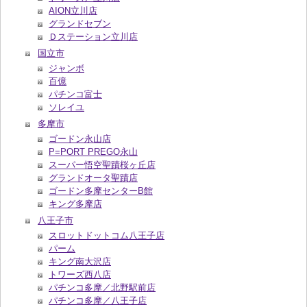
AION立川店
グランドセブン
Ｄステーション立川店
国立市
ジャンボ
百億
パチンコ富士
ソレイユ
多摩市
ゴードン永山店
P=PORT PREGO永山
スーパー悟空聖蹟桜ヶ丘店
グランドオータ聖蹟店
ゴードン多摩センターB館
キング多摩店
八王子市
スロットドットコム八王子店
パーム
キング南大沢店
トワーズ西八店
パチンコ多摩／北野駅前店
パチンコ多摩／八王子店