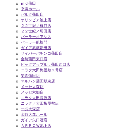
ｍｄ蒲田
京浜ホール
パルク蒲田店
オリンピア池上店
２２世紀／糀谷店
２２世紀／羽田店
パーラーオアシス
パーラー凱旋門
ガイア武蔵新田店
サイバーパチンコ蒲田店
金時蒲田東口店
ビッグアップル．蒲田西口店
ニラク大田梅屋敷２号店
楽園蒲田店
マルハン蒲田駅東店
メッセ大森店
メッセ六郷店
ニラク大田長原店
ニラク／大田梅屋敷店
一兆大森店
金時大森ホール
ガイア矢口渡店
ＡＲＲＯＷ池上店