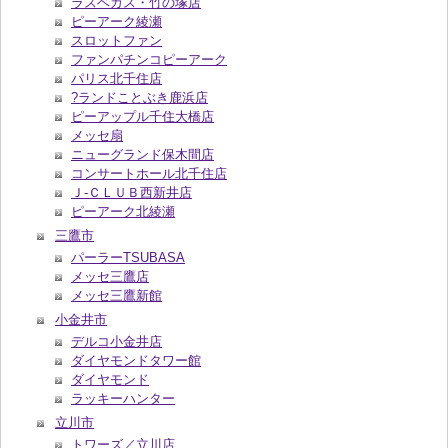
ラスベガス・竹の塚店
ピーアーク綾瀬
スロットファン
ファンパチンコピーアーク
パリス北千住店
?ランドことぶき鹿浜店
ピーアップル千住大橋店
メッセ扇
ニューグランド保木間店
コンサートホール北千住店
Ｊ‐ＣＬＵＢ西新井店
ピーアーク北綾瀬
三鷹市
パーラーTSUBASA
メッセ三鷹店
メッセ三鷹新館
小金井市
デルコ小金井店
ダイヤモンドタワー館
ダイヤモンド
ラッキーハンター
立川市
トワーズ／立川店