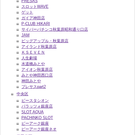
PRESAS
スロットWAVE
ゲット
ガイア神田店
P-CLUB HIKARI
サイバーパチンコ秋葉原昭和通り口店
JAM
ビッグアップル・秋葉原店
アイランド秋葉原店
ＫＳＥＶＥＮ
人生劇場
水道橋みとや
アイオン秋葉原店
みとや神田西口店
神田みとや
プレサスpart2
中央区
ピースタシオン
パラッツォ銀座店
SLOT AQUA
PACHINKO SLOT
ピーアーク銀座
ピーアーク銀座ネオ