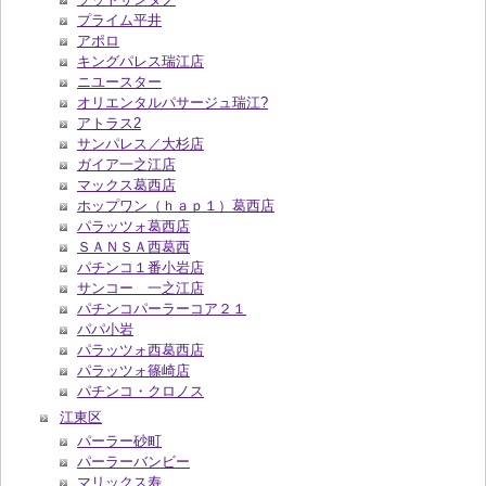
プライム平井
アポロ
キングパレス瑞江店
ニユースター
オリエンタルパサージュ瑞江?
アトラス2
サンパレス／大杉店
ガイア一之江店
マックス葛西店
ホップワン（ｈａｐ１）葛西店
パラッツォ葛西店
ＳＡＮＳＡ西葛西
パチンコ１番小岩店
サンコー 一之江店
パチンコパーラーコア２１
パパ小岩
パラッツォ西葛西店
パラッツォ篠崎店
パチンコ・クロノス
江東区
パーラー砂町
パーラーバンビー
マリックス寿