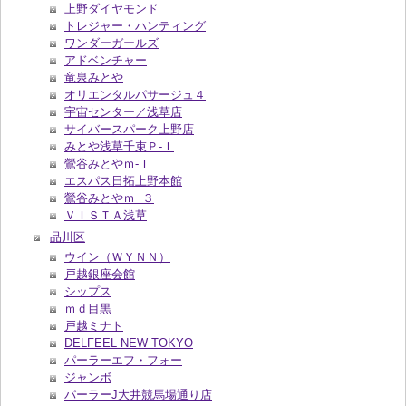
上野ダイヤモンド
トレジャー・ハンティング
ワンダーガールズ
アドベンチャー
竜泉みとや
オリエンタルパサージュ４
宇宙センター／浅草店
サイバースパーク上野店
みとや浅草千束Ｐ‐Ｉ
鶯谷みとやｍ‐Ｉ
エスパス日拓上野本館
鶯谷みとやｍ−３
ＶＩＳＴＡ浅草
品川区
ウイン（ＷＹＮＮ）
戸越銀座会館
シップス
ｍｄ目黒
戸越ミナト
DELFEEL NEW TOKYO
パーラーエフ・フォー
ジャンボ
パーラーJ大井競馬場通り店