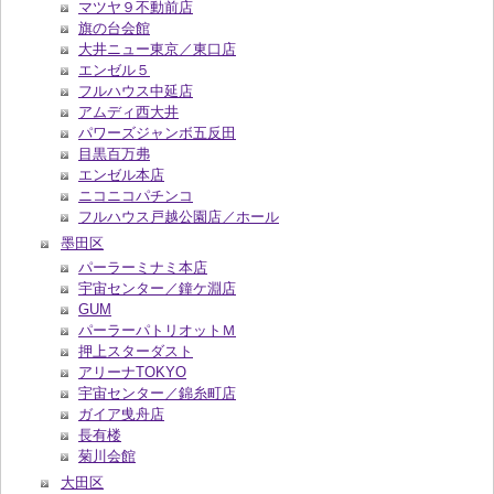
マツヤ９不動前店
旗の台会館
大井ニュー東京／東口店
エンゼル５
フルハウス中延店
アムディ西大井
パワーズジャンボ五反田
目黒百万弗
エンゼル本店
ニコニコパチンコ
フルハウス戸越公園店／ホール
墨田区
パーラーミナミ本店
宇宙センター／鐘ケ淵店
GUM
パーラーパトリオットＭ
押上スターダスト
アリーナTOKYO
宇宙センター／錦糸町店
ガイア曵舟店
長有楼
菊川会館
大田区