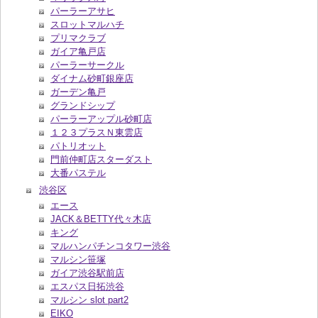
パーラーアサヒ
スロットマルハチ
プリマクラブ
ガイア亀戸店
パーラーサークル
ダイナム砂町銀座店
ガーデン亀戸
グランドシップ
パーラーアップル砂町店
１２３プラスＮ東雲店
パトリオット
門前仲町店スターダスト
大番パステル
渋谷区
エース
JACK＆BETTY代々木店
キング
マルハンパチンコタワー渋谷
マルシン笹塚
ガイア渋谷駅前店
エスパス日拓渋谷
マルシン slot part2
EIKO