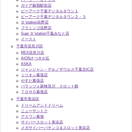
ガイア蘇我駅前店
ピーアーク千葉デジタルタウン１
ピーアーク千葉デジタルタウン２・３
Ｄ’station浜野店
フラミンゴ浜野店
Supr Ｄ’station千葉みなと店
イースト
千葉市花見川区
REX花見川店
AIONさつきが丘
ASKA
ジャンジャン・デルノザウルス千葉北IC店
ミリオン幕張店
やすだ幕張店
パラッツォ新検見川 スロット館
ＴＯＨＯ幕張店
千葉市美浜区
ドリームアンドドリーム
ニューサントク
アスワン幕張
サイバースロット美浜店
メガサイバーパチンコ＆スロット美浜店