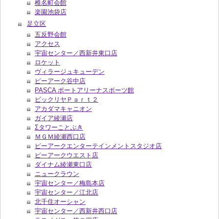
椎名町会館
楽園池袋店
足立区
五反野会館
アクセス
宇宙センター／西新井東口店
ロケット
ヴィラージュキューデン
ピーアーク谷中店
PASCA ポートアリーナスポーツ館
ビックリヤＰａｒｔ２
アカダマキャニオン
ガイア綾瀬店
Σタワーことぶき
ＭＧＭ綾瀬西口店
ピーアークエンターテインメントスタジオ店
ピーアークウエスト店
ダイナム綾瀬東口店
ニュークラウン
宇宙センター／梅島本店
宇宙センター／江北店
北千住オーシャン
宇宙センター／西新井西口店