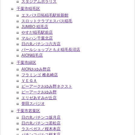
スタジアムポラリス
千葉市稲毛区
エスパス日拓稲毛駅前新館
スロットクラブエスパス稲毛
JUMBO 稲毛店
やすだ稲毛駅前店
マルハン千葉北店
日の丸パチンコ六方店
パールショップともえ稲毛長沼店
AION稲毛店
千葉市緑区
AIONおゆみ野店
フラミンゴ 椎名崎店
ＶＥＧＡ
ピーアークおゆみ野ネクスト
ピーアークおゆみ野
エリゼあすみが丘店
誉田スパジオ
千葉市若葉区
日の丸パチンコ坂月店
日の丸パチンコ若松店
ラスベガス／桜木本店
パチンコパルコ桜木店