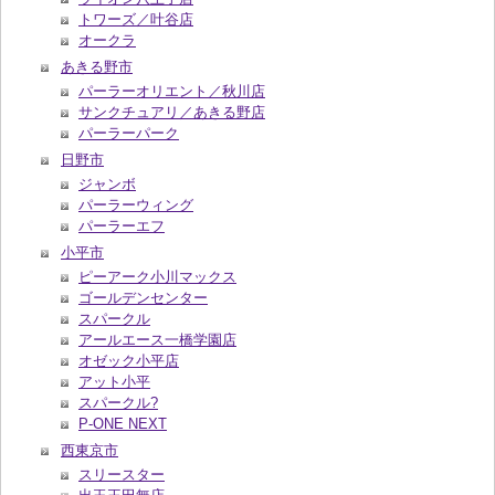
トワーズ／叶谷店
オークラ
あきる野市
パーラーオリエント／秋川店
サンクチュアリ／あきる野店
パーラーパーク
日野市
ジャンボ
パーラーウィング
パーラーエフ
小平市
ピーアーク小川マックス
ゴールデンセンター
スパークル
アールエース一橋学園店
オゼック小平店
アット小平
スパークル?
P-ONE NEXT
西東京市
スリースター