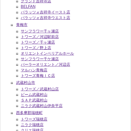
グランド吉祥寺店
BELFAN
パラッツォ吉祥寺イースト店
パラッツォ吉祥寺ウエスト店
青梅市
サンフラワー千ヶ瀬店
トワーズ／河辺駅前店
トワーズ／千ヶ瀬店
トワーズ／野上店
オリエントインペリアルホール
サンフラワー千ケ瀬店
パーラーオリエント／河辺店
マルハン青梅店
トワーズ青梅ＩＣ店
武蔵村山市
トワーズ／武蔵村山店
ビーム武蔵村山
ＳＡＰ武蔵村山
ニラク武蔵村山伊奈平店
西多摩郡瑞穂町
トワーズ瑞穂店
ニラク瑞穂店
クリエ瑞穂店