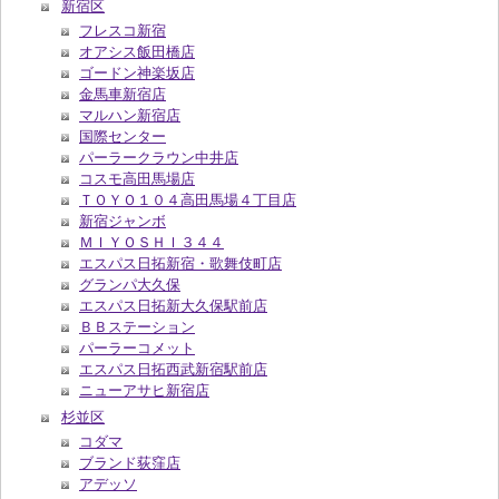
新宿区
フレスコ新宿
オアシス飯田橋店
ゴードン神楽坂店
金馬車新宿店
マルハン新宿店
国際センター
パーラークラウン中井店
コスモ高田馬場店
ＴＯＹＯ１０４高田馬場４丁目店
新宿ジャンボ
ＭＩＹＯＳＨＩ３４４
エスパス日拓新宿・歌舞伎町店
グランパ大久保
エスパス日拓新大久保駅前店
ＢＢステーション
パーラーコメット
エスパス日拓西武新宿駅前店
ニューアサヒ新宿店
杉並区
コダマ
ブランド荻窪店
アデッソ