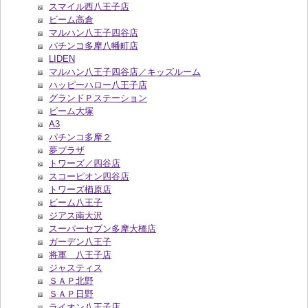
スマイル西八王子店
ビーム高倉
マルハン八王子四谷店
パチンコ多摩八幡町店
LIDEN
マルハン八王子四谷店／キッズルーム
ハッピーハロー八王子店
グランドＰステーション
ビーム大塚
A3
パチンコ多摩２
夢プラザ
トワーズ／四谷店
スコーピオン四谷店
トワーズ楢原店
ビーム八王子
ジアス南大沢
スーパーセブン多摩大橋店
ガーデン八王子
将軍 八王子店
ジャスティス
ＳＡＰ北野
ＳＡＰ日野
ライオン八王子店