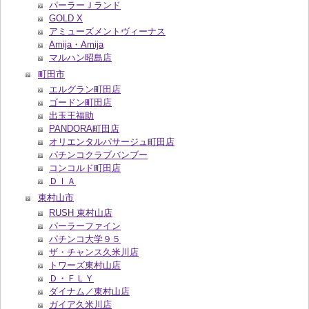
パーラーＪランド
GOLD X
アミューズメントヴィーナス
Amija・Amija
マルハン昭島店
町田市
エルグラン町田店
ゴードン町田店
出玉王福助
PANDORA町田店
オリエンタルパサージュ町田店
パチンコクラブバンブー
コンコルド町田店
ＤＩＡ
東村山市
RUSH 東村山店
パーラーファイン
パチンコ大学９５
ザ・チャンス久米川店
トワーズ東村山店
Ｄ・ＦＬＹ
ダイナム／東村山店
ガイア久米川店