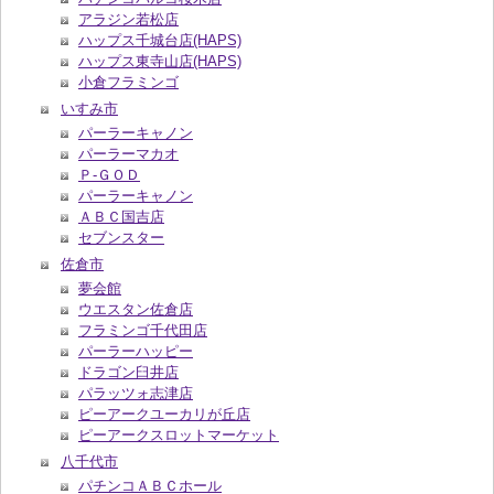
アラジン若松店
ハップス千城台店(HAPS)
ハップス東寺山店(HAPS)
小倉フラミンゴ
いすみ市
パーラーキャノン
パーラーマカオ
Ｐ‐ＧＯＤ
パーラーキャノン
ＡＢＣ国吉店
セブンスター
佐倉市
夢会館
ウエスタン佐倉店
フラミンゴ千代田店
パーラーハッピー
ドラゴン臼井店
パラッツォ志津店
ピーアークユーカリが丘店
ピーアークスロットマーケット
八千代市
パチンコＡＢＣホール