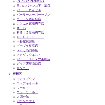
PARLOR PANDORA
日の丸パチンコ下井草店
パーラーロイヤル
パーラースーパーセブン
ゴードン西荻窪店
ことぶき東高円寺店
オーパ
ＫＥＩＺ新高円寺店
ＳＬＯＴ・ＧＯＲＯ
一番舘荻窪店
ゴープラ荻窪店
メッセ高円寺店
アカダマウエスト
パーラーＪＯＹ方南町店
ガイア西荻南口店
サンコー
板橋区
アミュズワン
コトブキホール
ワールド
ニューワールド
太閤会館
パチンコ大王