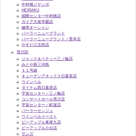
中村橋ジヤンボ
HEIRAKU
国際センター中村橋店
ガイア大泉学園店
練馬オーシャン
パーラーニューグランド
パーラーニューグランド／貫井店
やすだ江古田店
荒川区
ジャック＆ベティー三ノ輪店
みとや新三河島
１１号線
キューデンアネックス日暮里店
ウインベル
ダイナム西日暮里店
宇宙センター／三ノ輪店
コンサートホール荒川店
宇宙センター／町屋店
パーラーセンジュ
ウインベルイースト
ピーアップル東尾九店
ピーアップル小台店
サンズ