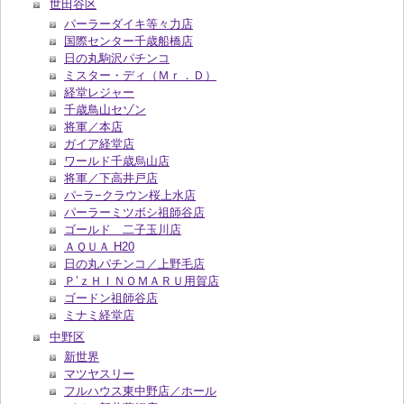
世田谷区
パーラーダイキ等々力店
国際センター千歳船橋店
日の丸駒沢パチンコ
ミスター・ディ（Ｍｒ．Ｄ）
経堂レジャー
千歳鳥山セゾン
将軍／本店
ガイア経堂店
ワールド千歳烏山店
将軍／下高井戸店
パ−ラ−クラウン桜上水店
パーラーミツボシ祖師谷店
ゴールド 二子玉川店
ＡＱＵＡ H20
日の丸パチンコ／上野毛店
Ｐ’ｚＨＩＮＯＭＡＲＵ用賀店
ゴードン祖師谷店
ミナミ経堂店
中野区
新世界
マツヤスリー
フルハウス東中野店／ホール