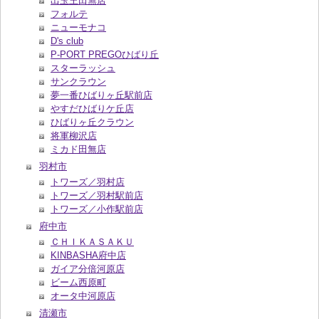
出玉王田無店
フォルテ
ニューモナコ
D's club
P-PORT PREGOひばり丘
スターラッシュ
サンクラウン
夢一番ひばりヶ丘駅前店
やすだひばりケ丘店
ひばりヶ丘クラウン
将軍柳沢店
ミカド田無店
羽村市
トワーズ／羽村店
トワーズ／羽村駅前店
トワーズ／小作駅前店
府中市
ＣＨＩＫＡＳＡＫＵ
KINBASHA府中店
ガイア分倍河原店
ビーム西原町
オータ中河原店
清瀬市