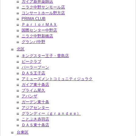
ガイア新井薬師店
ニラク中野サンモール店
コンサートホール野方店
PRIMA CLUB
ＰａｒｌｏｒＭＡＸ
国際センター中野店
ニラク中野新橋店
グランパ中野
北区
キングスター王子・豊島店
ピークラブ
パーラーブーン
ＤＡＳ王子店
アミューズメントコミュニティジュラク
ガイア東十条店
プライム尾久
アバンザ
ガーデン東十条
アジアセンター
グランディー（ｇｒａｎｄｅｅ）
ことぶき赤羽店
ＤＡＳ東十条店
台東区