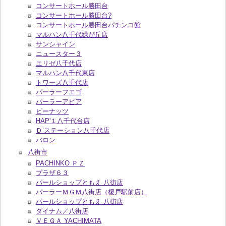
コンサートホール勝田台
コンサートホール勝田台?
コンサートホール勝田台パチンコ館
マルハン八千代緑が丘店
サンシャイン
ニュースター３
エリゼ八千代店
マルハン八千代東店
トワーズ八千代店
パーラーフエゴ
パーラーアピア
ピーナッツ
HAP'１八千代台店
Ｄ’ステーション八千代店
バロン
八街市
PACHINKO ＰＺ
プラザ６３
パールショップともえ 八街店
パーラーＭＧＭ八街店（榎戸駅前店）
パールショップともえ 八街店
ダイナム／八街店
ＶＥＧＡ YACHIMATA