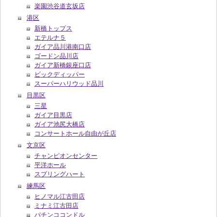
楽園渋谷道玄坂店
港区
新橋トップス
エテルナ５
ガイア品川港南口店
ゴードン品川店
ガイア新橋銀座口店
ビックディッパー
スーパーハリウッド品川
目黒区
三星
ガイア目黒店
ガイア池尻大橋店
コンサートホール自由が丘店
文京区
チャンピオンセンター
平洋ホール
スプリングハート
練馬区
ヒノマル江古田店
ミナミ江古田店
パチンココンドル