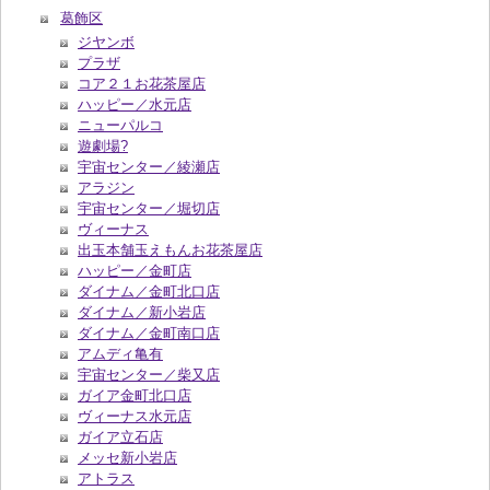
葛飾区
ジヤンボ
プラザ
コア２１お花茶屋店
ハッピー／水元店
ニューパルコ
遊劇場?
宇宙センター／綾瀬店
アラジン
宇宙センター／堀切店
ヴィーナス
出玉本舗玉えもんお花茶屋店
ハッピー／金町店
ダイナム／金町北口店
ダイナム／新小岩店
ダイナム／金町南口店
アムディ亀有
宇宙センター／柴又店
ガイア金町北口店
ヴィーナス水元店
ガイア立石店
メッセ新小岩店
アトラス