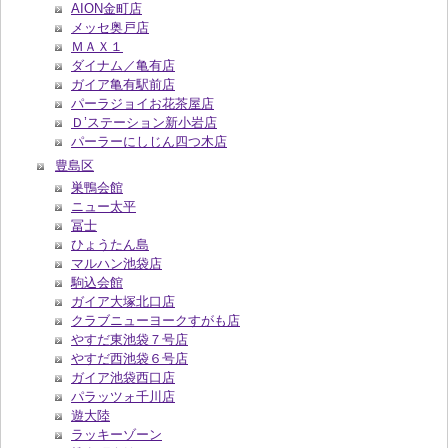
AION金町店
メッセ奥戸店
ＭＡＸ１
ダイナム／亀有店
ガイア亀有駅前店
パーラジョイお花茶屋店
Ｄ’ステーション新小岩店
パーラーにしじん四つ木店
豊島区
巣鴨会館
ニュー太平
冨士
ひょうたん島
マルハン池袋店
駒込会館
ガイア大塚北口店
クラブニューヨークすがも店
やすだ東池袋７号店
やすだ西池袋６号店
ガイア池袋西口店
パラッツォ千川店
遊大陸
ラッキーゾーン