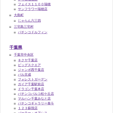
フェイス１１００瑞穂
サンフラワー瑞穂店
大島町
じゃらん六三四
三宅島三宅村
パチンコドルフィン
千葉県
千葉市中央区
キクヤ千葉店
ビッグスクエア
ジャンボ西千葉店
パル京成
フォレストガーデン
ガイア千葉駅前店
ドラゴン千葉本店
パチンコパルコ松ケ丘店
マルハン千葉みなと店
パチンコギャラリー泰斗
１２３蘇我店
パーラー・オアシス