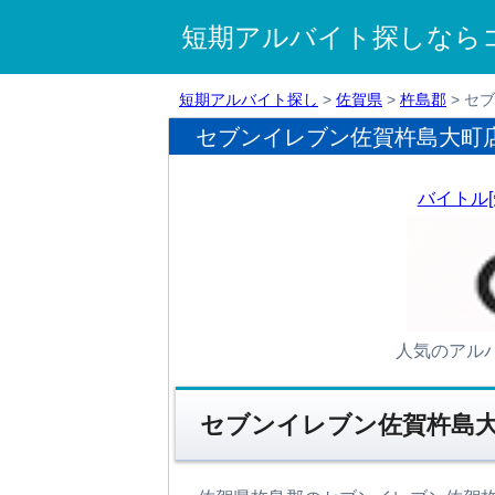
短期アルバイト探しなら
短期アルバイト探し
>
佐賀県
>
杵島郡
>
セブ
セブンイレブン佐賀杵島大町
バイトル
人気のアル
セブンイレブン佐賀杵島