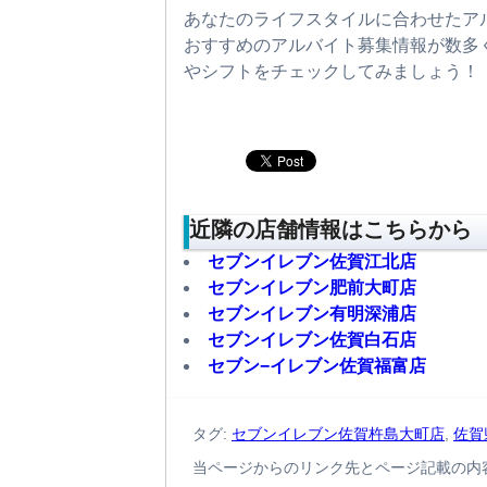
あなたのライフスタイルに合わせたア
おすすめのアルバイト募集情報が数多
やシフトをチェックしてみましょう！
近隣の店舗情報はこちらから
セブンイレブン佐賀江北店
セブンイレブン肥前大町店
セブンイレブン有明深浦店
セブンイレブン佐賀白石店
セブン−イレブン佐賀福富店
タグ:
セブンイレブン佐賀杵島大町店
,
佐賀
当ページからのリンク先とページ記載の内