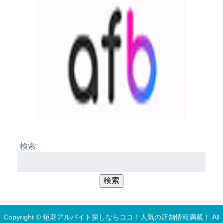
検索:
Copyright ©
短期アルバイト探しならココ！人気の店舗情報満載！
.All