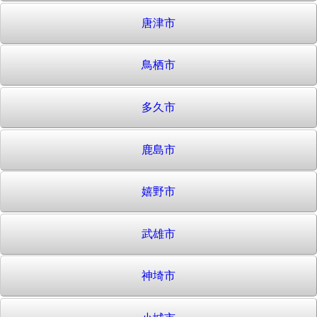
唐津市
鳥栖市
多久市
鹿島市
嬉野市
武雄市
神埼市