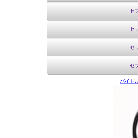
セ
セ
セ
セ
バイトル