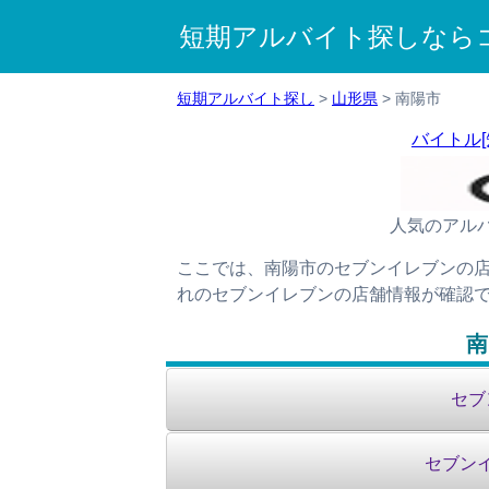
短期アルバイト探しなら
短期アルバイト探し
>
山形県
>
南陽市
バイトル
人気のアル
ここでは、南陽市のセブンイレブンの
れのセブンイレブンの店舗情報が確認
南
セブ
セブン